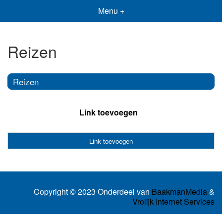
Menu +
Reizen
Reizen
Link toevoegen
Link toevoegen
Copyright © 2023 Onderdeel van
BaakmanMedia
&
Vrolijk Internet Services