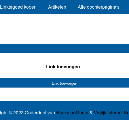
Linktegoed kopen
Artikelen
Alle dochterpagina's
Link toevoegen
Link toevoegen
ight © 2023 Onderdeel van
BaakmanMedia
&
Vrolijk Internet S