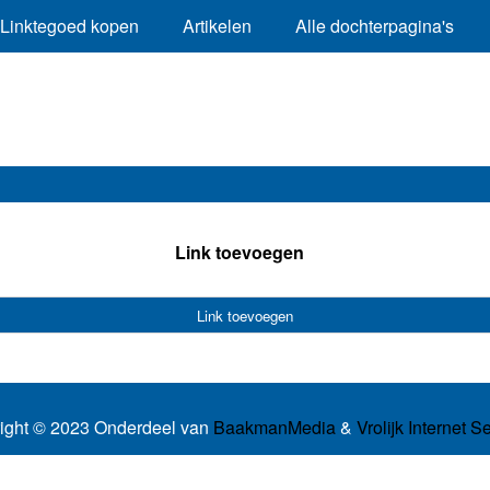
Linktegoed kopen
Artikelen
Alle dochterpagina's
Link toevoegen
Link toevoegen
ight © 2023 Onderdeel van
BaakmanMedia
&
Vrolijk Internet S