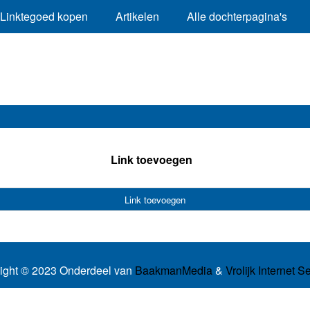
Linktegoed kopen
Artikelen
Alle dochterpagina's
Link toevoegen
Link toevoegen
ight © 2023 Onderdeel van
BaakmanMedia
&
Vrolijk Internet S